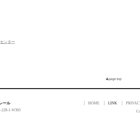
センター
レール
HOME
LINK
PRIVAC
8-1-W303
Co